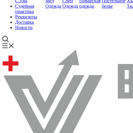
СЭЗы
Мед
Спец
Поварская
Постельное
ХБ
Судебная
Одежда
Одежда
одежда
белье
Тк
практика
Реквизиты
Доставка
Новости