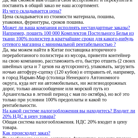
поставить в общий заказ не наш ассортимент.
Из чего складывается цена?
Цена складывается из стоимости материала, пошива,
упаковки, фурнитуры, сроков пошива.
Может ли ваша компания исполнять нестандартные заказы?
Например, пошить 100 000 Комплектов Постельного Белья из
ткани 100% полиэстер в кратчайшие сроки для какого-нибудь
сетевого магазина с минимальной рентабельностью ?
Да, мы можем найти в Китае поставщика вторичного
переработанного полиэстера из мусора, привезти контейнер
на свою компанию, расстаможить его, быстро отшить (2 своих
швейных цеха и 7 цехов на аутсорсинге), упаковать, загрузить
ночью автофуру-сцепку (120 кубов) и отправить её, например,
в город Нарьян-Мар (столица Ненецкого Автономного
округа, куда нет ни автомобильных, ни железнодорожных
дорог, только авиасообщение или морской путь из
Архангельска в летний период с мая по октябрь), но всё это
только при условии 100% предоплаты и какой то
рентабельности.
На какой системе налогообложения вы находитесь? Входит ли
20% НДС в цену товара?
Общая система налогообложения. НДС 20% входит в цену
товара.
Как происходит заказ?